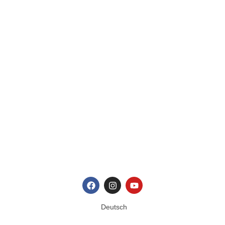
© 2019 Lessan e.V.
Impressum
|
Datenschutz
Deutsch